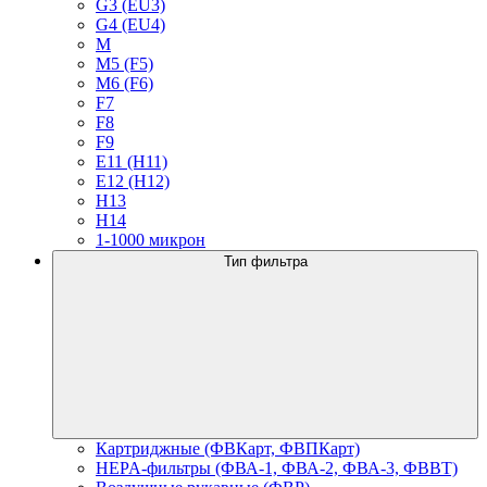
G3 (EU3)
G4 (EU4)
M
M5 (F5)
M6 (F6)
F7
F8
F9
E11 (H11)
E12 (H12)
H13
H14
1-1000 микрон
Тип фильтра
Картриджные (ФВКарт, ФВПКарт)
HEPA-фильтры (ФВА-1, ФВА-2, ФВА-3, ФВВТ)