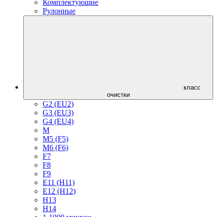
Комплектующие
Рулонные
класс
очистки
G2 (EU2)
G3 (EU3)
G4 (EU4)
M
M5 (F5)
M6 (F6)
F7
F8
F9
E11 (H11)
E12 (H12)
H13
H14