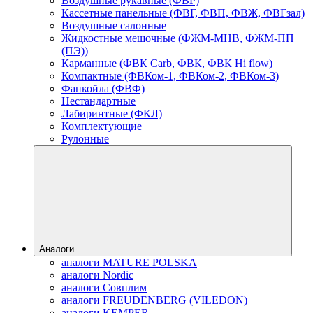
Воздушные рукавные (ФВР)
Кассетные панельные (ФВГ, ФВП, ФВЖ, ФВГзал)
Воздушные салонные
Жидкостные мешочные (ФЖМ-МНВ, ФЖМ-ПП
(ПЭ))
Карманные (ФВК Carb, ФВК, ФВК Hi flow)
Компактные (ФВКом-1, ФВКом-2, ФВКом-3)
Фанкойла (ФВФ)
Нестандартные
Лабиринтные (ФКЛ)
Комплектующие
Рулонные
Аналоги
аналоги MATURE POLSKA
аналоги Nordic
аналоги Совплим
аналоги FREUDENBERG (VILEDON)
аналоги KEMPER