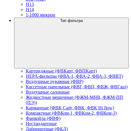
H13
H14
1-1000 микрон
Тип фильтра
Картриджные (ФВКарт, ФВПКарт)
HEPA-фильтры (ФВА-1, ФВА-2, ФВА-3, ФВВТ)
Воздушные рукавные (ФВР)
Кассетные панельные (ФВГ, ФВП, ФВЖ, ФВГзал)
Воздушные салонные
Жидкостные мешочные (ФЖМ-МНВ, ФЖМ-ПП
(ПЭ))
Карманные (ФВК Carb, ФВК, ФВК Hi flow)
Компактные (ФВКом-1, ФВКом-2, ФВКом-3)
Фанкойла (ФВФ)
Нестандартные
Лабиринтные (ФКЛ)