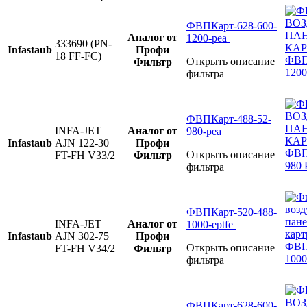
ФВПКарт-628-600-
Аналог от
1200-pea
333690 (PN-
Infastaub
Профи
18 FF-FC)
Открыть описание
Фильтр
фильтра
ФВПКарт-488-52-
INFA-JET
Аналог от
980-pea
Infastaub
AJN 122-30
Профи
Открыть описание
FT-FH V33/2
Фильтр
фильтра
ФВПКарт-520-488-
INFA-JET
Аналог от
1000-eptfe
Infastaub
AJN 302-75
Профи
Открыть описание
FT-FH V34/2
Фильтр
фильтра
ФВПКарт-628-600-