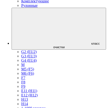
Комплектующие
Рулонные
класс
очистки
G2 (EU2)
G3 (EU3)
G4 (EU4)
M
M5 (F5)
M6 (F6)
F7
F8
F9
E11 (H11)
E12 (H12)
H13
H14