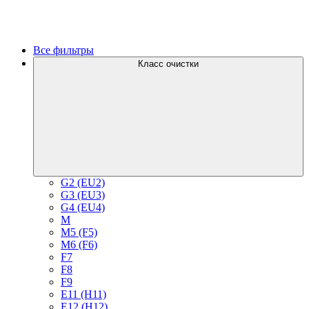
Все фильтры
Класс очистки
G2 (EU2)
G3 (EU3)
G4 (EU4)
M
M5 (F5)
M6 (F6)
F7
F8
F9
E11 (H11)
E12 (H12)