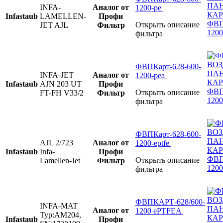
INFA-
Аналог от
1200-pe
Infastaub
LAMELLEN-
Профи
Открыть описание
JET AJL
Фильтр
фильтра
ФВПКарт-628-600-
INFA-JET
Аналог от
1200-pea
Infastaub
AJN 203 UT
Профи
Открыть описание
FT-FH V33/2
Фильтр
фильтра
ФВПКарт-628-600-
AJL 2/723
Аналог от
1200-eptfe
Infastaub
Infa-
Профи
Открыть описание
Lamellen-Jet
Фильтр
фильтра
ФВПКАРТ-628/600-
INFA-MAT
Аналог от
1200 eРTFEA
Typ:AM204,
Infastaub
Профи