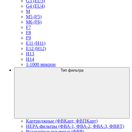
G3 (EU3)
G4 (EU4)
M
M5 (F5)
M6 (F6)
F7
F8
F9
E11 (H11)
E12 (H12)
H13
H14
1-1000 микрон
Тип фильтра
Картриджные (ФВКарт, ФВПКарт)
HEPA-фильтры (ФВА-1, ФВА-2, ФВА-3, ФВВТ)
Воздушные рукавные (ФВР)