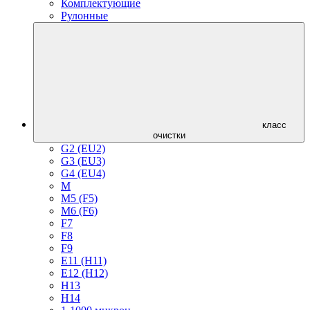
Комплектующие
Рулонные
класс
очистки
G2 (EU2)
G3 (EU3)
G4 (EU4)
M
M5 (F5)
M6 (F6)
F7
F8
F9
E11 (H11)
E12 (H12)
H13
H14