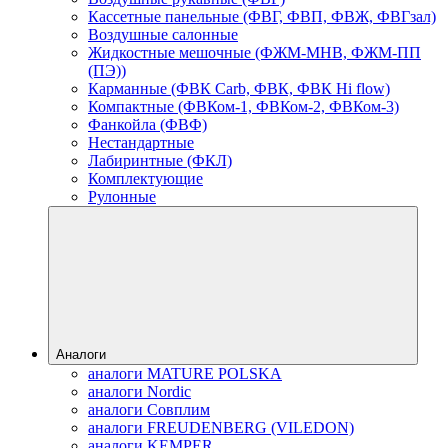
Кассетные панельные (ФВГ, ФВП, ФВЖ, ФВГзал)
Воздушные салонные
Жидкостные мешочные (ФЖМ-МНВ, ФЖМ-ПП
(ПЭ))
Карманные (ФВК Carb, ФВК, ФВК Hi flow)
Компактные (ФВКом-1, ФВКом-2, ФВКом-3)
Фанкойла (ФВФ)
Нестандартные
Лабиринтные (ФКЛ)
Комплектующие
Рулонные
Аналоги
аналоги MATURE POLSKA
аналоги Nordic
аналоги Совплим
аналоги FREUDENBERG (VILEDON)
аналоги KEMPER