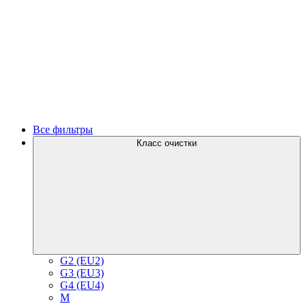
Все фильтры
Класс очистки
G2 (EU2)
G3 (EU3)
G4 (EU4)
M