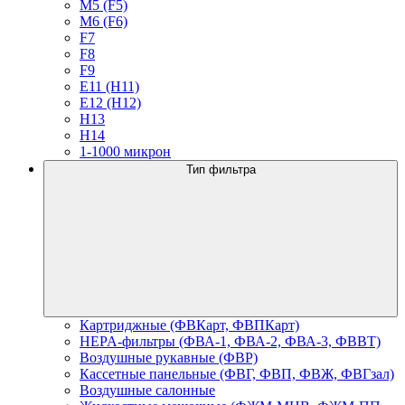
M5 (F5)
M6 (F6)
F7
F8
F9
E11 (H11)
E12 (H12)
H13
H14
1-1000 микрон
Тип фильтра
Картриджные (ФВКарт, ФВПКарт)
HEPA-фильтры (ФВА-1, ФВА-2, ФВА-3, ФВВТ)
Воздушные рукавные (ФВР)
Кассетные панельные (ФВГ, ФВП, ФВЖ, ФВГзал)
Воздушные салонные