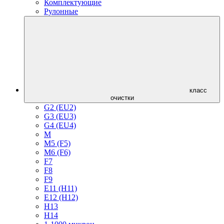
Комплектующие
Рулонные
класс
очистки
G2 (EU2)
G3 (EU3)
G4 (EU4)
M
M5 (F5)
M6 (F6)
F7
F8
F9
E11 (H11)
E12 (H12)
H13
H14