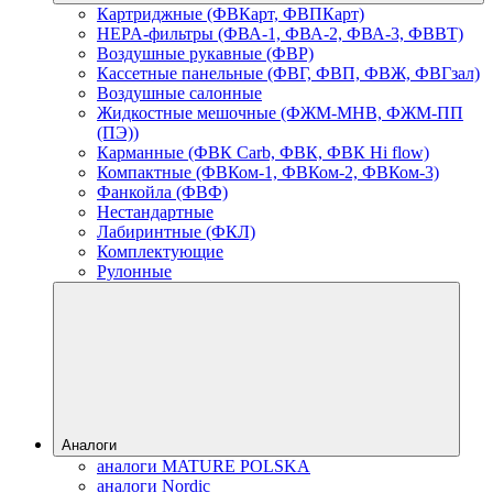
Картриджные (ФВКарт, ФВПКарт)
HEPA-фильтры (ФВА-1, ФВА-2, ФВА-3, ФВВТ)
Воздушные рукавные (ФВР)
Кассетные панельные (ФВГ, ФВП, ФВЖ, ФВГзал)
Воздушные салонные
Жидкостные мешочные (ФЖМ-МНВ, ФЖМ-ПП
(ПЭ))
Карманные (ФВК Carb, ФВК, ФВК Hi flow)
Компактные (ФВКом-1, ФВКом-2, ФВКом-3)
Фанкойла (ФВФ)
Нестандартные
Лабиринтные (ФКЛ)
Комплектующие
Рулонные
Аналоги
аналоги MATURE POLSKA
аналоги Nordic