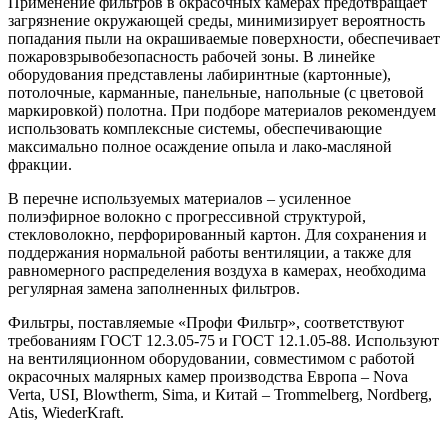
Применение фильтров в окрасочных камерах предотвращает
загрязнение окружающей среды, минимизирует вероятность
попадания пыли на окрашиваемые поверхности, обеспечивает
пожаровзрывобезопасность рабочей зоны. В линейке
оборудования представлены лабиринтные (картонные),
потолочные, карманные, панельные, напольные (с цветовой
маркировкой) полотна. При подборе материалов рекомендуем
использовать комплексные системы, обеспечивающие
максимально полное осаждение опыла и лако-масляной
фракции.
В перечне используемых материалов – усиленное
полиэфирное волокно с прогрессивной структурой,
стекловолокно, перфорированный картон. Для сохранения и
поддержания нормальной работы вентиляции, а также для
равномерного распределения воздуха в камерах, необходима
регулярная замена заполненных фильтров.
Фильтры, поставляемые «Профи Фильтр», соответствуют
требованиям ГОСТ 12.3.05-75 и ГОСТ 12.1.05-88. Используют
на вентиляционном оборудовании, совместимом с работой
окрасочных малярных камер производства Европа – Nova
Verta, USI, Blowtherm, Sima, и Китай – Trommelberg, Nordberg,
Atis, WiederKraft.