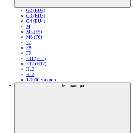
G2 (EU2)
G3 (EU3)
G4 (EU4)
M
M5 (F5)
M6 (F6)
F7
F8
F9
E11 (H11)
E12 (H12)
H13
H14
1-1000 микрон
Тип фильтра