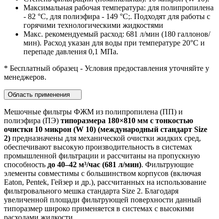
Максимальная рабочая температура: для полипропилена
- 82 °C, для полиэфира - 149 °C;. Подходят для работы с
горячими технологическими жидкостями
Макс. рекомендуемый расход: 681 л/мин (180 галлонов/
мин). Расход указан для воды при температуре 20°C и
перепаде давления 0,1 МПа.
* Бесплатный образец - Условия предоставления уточняйте у
менеджеров.
Область применения
Мешочные фильтры ФЖМ из полипропилена (ПП) и
полиэфира (ПЭ)
типоразмера 180×810 мм с тонкостью
очистки 10 микрон (W 10) (международный стандарт Size
2)
предназначены для механической очистки жидких сред,
обеспечивают высокую производительность в системах
промышленной фильтрации и рассчитаны на пропускную
способность
до 40–42 м³/час (681 л/мин)
. Фильтрующие
элементы совместимы с большинством корпусов (включая
Eaton, Pentek, Гейзер и др.), рассчитанных на использование
фильтровального мешка стандарта Size 2. Благодаря
увеличенной площади фильтрующей поверхности данный
типоразмер широко применяется в системах с высокими
расходами жидкости.