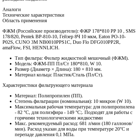
Аналоги
Технические характеристики
Область применения
ФЖМ (Российские производители): ФЖР 178*810 PP 10 , SMS
178/820, Pentek BP-810-10, Гейзер 8Ч 10 мкм, Eaton PO-10-
P02S, CUNO 3M NB0010PPS1C, Duo Flo DFG010PP2R,
amaFlow, FSI, HENNLICH.
Тип фильтра: Фильтр жидкостной мешочный (ФЖМ).
Модель: ФЖМ-ПП Пл/Ст 180*810, W 10.
Размер (Диаметр × Длина): 180 × 810 мм.
Материал кольца: Пластик/Сталь (Пл/Ст).
Характеристики фильтрующего материала
Материал: Полипропилен (ПП).
Степень фильтрации (номинальная): 10 микрон (W 10).
Максимальная рабочая температура: для полипропилена
- 82 °C, для полиэфира - 149 °C;. Подходят для работы с
горячими технологическими жидкостями
Макс. рекомендуемый расход: 681 л/мин (180 галлонов/
мин). Расход указан для воды при температуре 20°C и
перепаде давления 0,1 МПа.