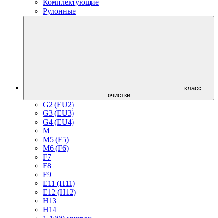
Комплектующие
Рулонные
класс
очистки
G2 (EU2)
G3 (EU3)
G4 (EU4)
M
M5 (F5)
M6 (F6)
F7
F8
F9
E11 (H11)
E12 (H12)
H13
H14