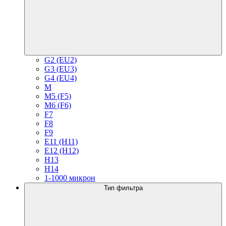
G2 (EU2)
G3 (EU3)
G4 (EU4)
M
M5 (F5)
M6 (F6)
F7
F8
F9
E11 (H11)
E12 (H12)
H13
H14
1-1000 микрон
Тип фильтра