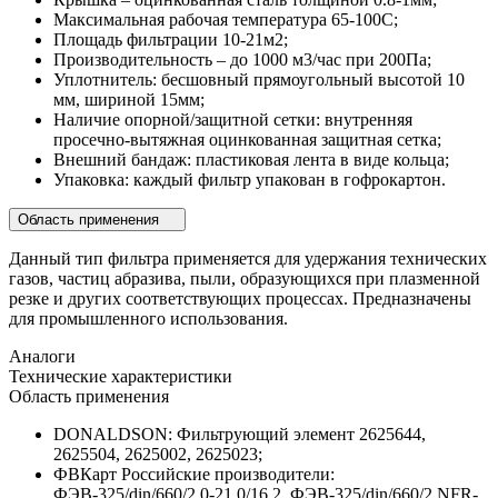
Максимальная рабочая температура 65-100С;
Площадь фильтрации 10-21м2;
Производительность – до 1000 м3/час при 200Па;
Уплотнитель: бесшовный прямоугольный высотой 10
мм, шириной 15мм;
Наличие опорной/защитной сетки: внутренняя
просечно-вытяжная оцинкованная защитная сетка;
Внешний бандаж: пластиковая лента в виде кольца;
Упаковка: каждый фильтр упакован в гофрокартон.
Область применения
Данный тип фильтра применяется для удержания технических
газов, частиц абразива, пыли, образующихся при плазменной
резке и других соответствующих процессах. Предназначены
для промышленного использования.
Аналоги
Технические характеристики
Область применения
DONALDSON: Фильтрующий элемент 2625644,
2625504, 2625002, 2625023;
ФВКарт Российские производители:
ФЭВ-325/din/660/2.0-21.0/16.2. ФЭВ-325/din/660/2.NFR-