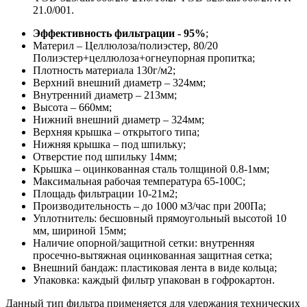
21.0/001.
Эффективность фильтрации - 95%
;
Материл – Целлюлоза/полиэстер, 80/20
Полиэстер+целлюлоза+огнеупорная пропитка;
Плотность материала 130г/м2;
Верхний внешний диаметр – 324мм;
Внутренний диаметр – 213мм;
Высота – 660мм;
Нижний внешний диаметр – 324мм;
Верхняя крышка – открытого типа;
Нижняя крышка – под шпильку;
Отверстие под шпильку 14мм;
Крышка – оцинкованная сталь толщиной 0.8-1мм;
Максимальная рабочая температура 65-100С;
Площадь фильтрации 10-21м2;
Производительность – до 1000 м3/час при 200Па;
Уплотнитель: бесшовный прямоугольный высотой 10
мм, шириной 15мм;
Наличие опорной/защитной сетки: внутренняя
просечно-вытяжная оцинкованная защитная сетка;
Внешний бандаж: пластиковая лента в виде кольца;
Упаковка: каждый фильтр упакован в гофрокартон.
Данный тип фильтра применяется для удержания технических