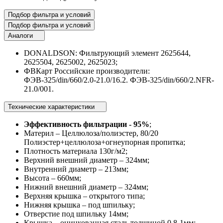
Подбор фильтра и условий
Подбор фильтра и условий
Аналоги
DONALDSON: Фильтрующий элемент 2625644,
2625504, 2625002, 2625023;
ФВКарт Российские производители:
ФЭВ-325/din/660/2.0-21.0/16.2. ФЭВ-325/din/660/2.NFR-
21.0/001.
Технические характеристики
Эффективность фильтрации - 95%
;
Материл – Целлюлоза/полиэстер, 80/20
Полиэстер+целлюлоза+огнеупорная пропитка;
Плотность материала 130г/м2;
Верхний внешний диаметр – 324мм;
Внутренний диаметр – 213мм;
Высота – 660мм;
Нижний внешний диаметр – 324мм;
Верхняя крышка – открытого типа;
Нижняя крышка – под шпильку;
Отверстие под шпильку 14мм;
Крышка – оцинкованная сталь толщиной 0.8-1мм;