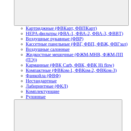
Картриджные (ФВКарт, ФВПКарт)
HEPA-фильтры (ФВА-1, ФВА-2, ФВА-3, ФВВТ)
Воздушные рукавные (ФВР)
Кассетные панельные (ФВГ, ФВП, ФВЖ, ФВГзал)
Воздушные салонные
Жидкостные мешочные (ФЖМ-МНВ, ФЖМ-ПП
(ПЭ))
Карманные (ФВК Carb, ФВК, ФВК Hi flow)
Компактные (ФВКом-1, ФВКом-2, ФВКом-3)
Фанкойла (ФВФ)
Нестандартные
Лабиринтные (ФКЛ)
Комплектующие
Рулонные