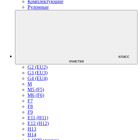
Комплектующие
Рулонные
класс
очистки
G2 (EU2)
G3 (EU3)
G4 (EU4)
M
M5 (F5)
M6 (F6)
F7
F8
F9
E11 (H11)
E12 (H12)
H13
H14