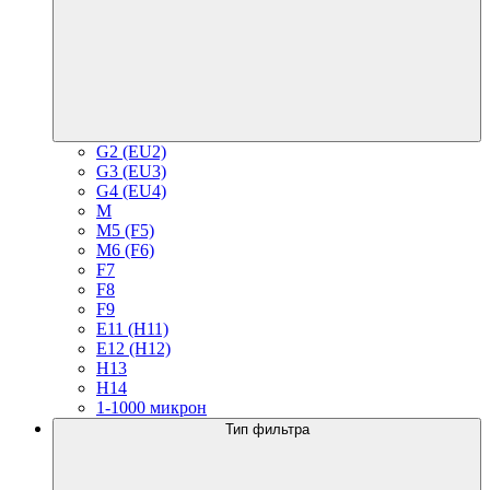
G2 (EU2)
G3 (EU3)
G4 (EU4)
M
M5 (F5)
M6 (F6)
F7
F8
F9
E11 (H11)
E12 (H12)
H13
H14
1-1000 микрон
Тип фильтра