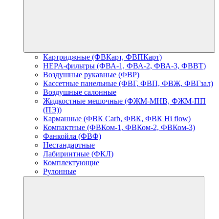
Картриджные (ФВКарт, ФВПКарт)
HEPA-фильтры (ФВА-1, ФВА-2, ФВА-3, ФВВТ)
Воздушные рукавные (ФВР)
Кассетные панельные (ФВГ, ФВП, ФВЖ, ФВГзал)
Воздушные салонные
Жидкостные мешочные (ФЖМ-МНВ, ФЖМ-ПП
(ПЭ))
Карманные (ФВК Carb, ФВК, ФВК Hi flow)
Компактные (ФВКом-1, ФВКом-2, ФВКом-3)
Фанкойла (ФВФ)
Нестандартные
Лабиринтные (ФКЛ)
Комплектующие
Рулонные