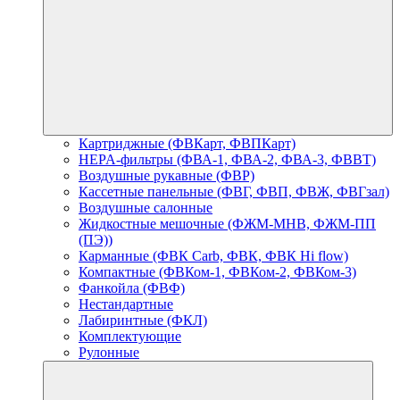
Картриджные (ФВКарт, ФВПКарт)
HEPA-фильтры (ФВА-1, ФВА-2, ФВА-3, ФВВТ)
Воздушные рукавные (ФВР)
Кассетные панельные (ФВГ, ФВП, ФВЖ, ФВГзал)
Воздушные салонные
Жидкостные мешочные (ФЖМ-МНВ, ФЖМ-ПП
(ПЭ))
Карманные (ФВК Carb, ФВК, ФВК Hi flow)
Компактные (ФВКом-1, ФВКом-2, ФВКом-3)
Фанкойла (ФВФ)
Нестандартные
Лабиринтные (ФКЛ)
Комплектующие
Рулонные