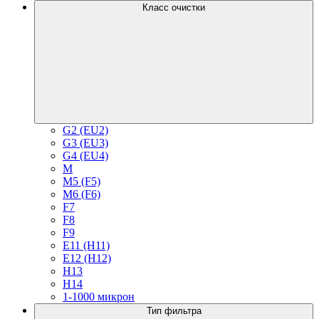
Класс очистки
G2 (EU2)
G3 (EU3)
G4 (EU4)
M
M5 (F5)
M6 (F6)
F7
F8
F9
E11 (H11)
E12 (H12)
H13
H14
1-1000 микрон
Тип фильтра