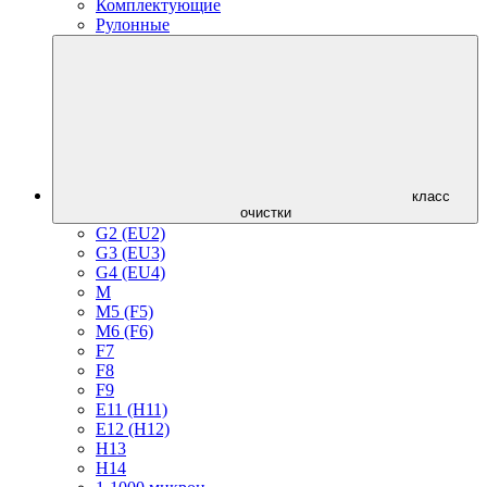
Комплектующие
Рулонные
класс
очистки
G2 (EU2)
G3 (EU3)
G4 (EU4)
M
M5 (F5)
M6 (F6)
F7
F8
F9
E11 (H11)
E12 (H12)
H13
H14