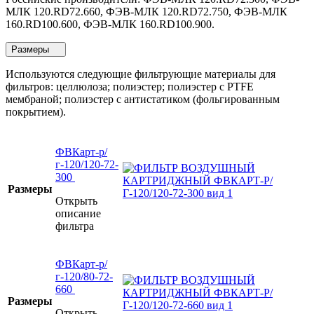
МЛК 120.RD72.660, ФЭВ-МЛК 120.RD72.750, ФЭВ-МЛК
160.RD100.600, ФЭВ-МЛК 160.RD100.900.
Размеры
Используются следующие фильтрующие материалы для
фильтров: целлюлоза; полиэстер; полиэстер с PTFE
мембраной; полиэстер с антистатиком (фольгированным
покрытием).
ФВКарт-р/
г-120/120-72-
300
Размеры
Открыть
описание
фильтра
ФВКарт-р/
г-120/80-72-
660
Размеры
Открыть