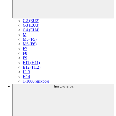
G2 (EU2)
G3 (EU3)
G4 (EU4)
M
M5 (F5)
M6 (F6)
F7
F8
F9
E11 (H11)
E12 (H12)
H13
H14
1-1000 микрон
Тип фильтра