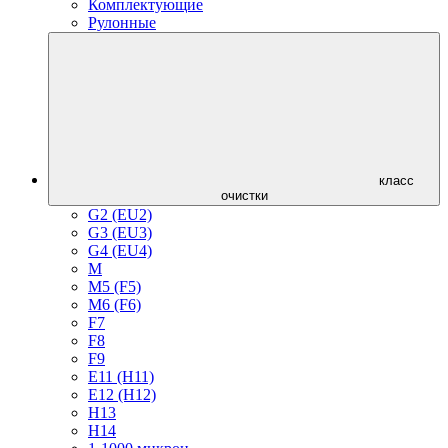
Комплектующие
Рулонные
класс
очистки
G2 (EU2)
G3 (EU3)
G4 (EU4)
M
M5 (F5)
M6 (F6)
F7
F8
F9
E11 (H11)
E12 (H12)
H13
H14