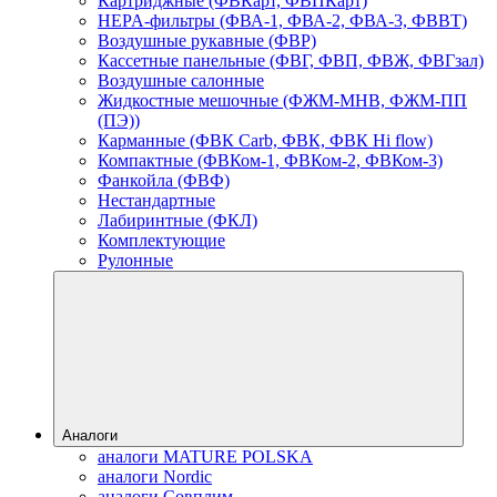
Картриджные (ФВКарт, ФВПКарт)
HEPA-фильтры (ФВА-1, ФВА-2, ФВА-3, ФВВТ)
Воздушные рукавные (ФВР)
Кассетные панельные (ФВГ, ФВП, ФВЖ, ФВГзал)
Воздушные салонные
Жидкостные мешочные (ФЖМ-МНВ, ФЖМ-ПП
(ПЭ))
Карманные (ФВК Carb, ФВК, ФВК Hi flow)
Компактные (ФВКом-1, ФВКом-2, ФВКом-3)
Фанкойла (ФВФ)
Нестандартные
Лабиринтные (ФКЛ)
Комплектующие
Рулонные
Аналоги
аналоги MATURE POLSKA
аналоги Nordic
аналоги Совплим