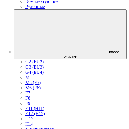
Комплектующие
Рулонные
класс
очистки
G2 (EU2)
G3 (EU3)
G4 (EU4)
M
M5 (F5)
M6 (F6)
F7
F8
F9
E11 (H11)
E12 (H12)
H13
H14