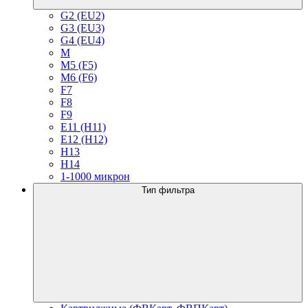
G2 (EU2)
G3 (EU3)
G4 (EU4)
M
M5 (F5)
M6 (F6)
F7
F8
F9
E11 (H11)
E12 (H12)
H13
H14
1-1000 микрон
Тип фильтра