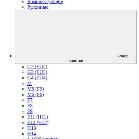
Комплектующие
Рулонные
класс
очистки
G2 (EU2)
G3 (EU3)
G4 (EU4)
M
M5 (F5)
M6 (F6)
F7
F8
F9
E11 (H11)
E12 (H12)
H13
H14