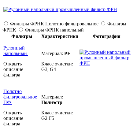
Фильтры ФРНК Полотно фильтровальное
Фильтры
ФРНК
Фильтры ФРНК напольный
Фильтры
Характеристики
Фотография
Рулонный
напольный
Материал:
PE
Открыть
Класс очистки:
описание
G3, G4
фильтра
Полотно
фильтровальное
Материал:
ПФ
Полиэстр
Открыть
Класс очистки:
описание
G2-F5
фильтра