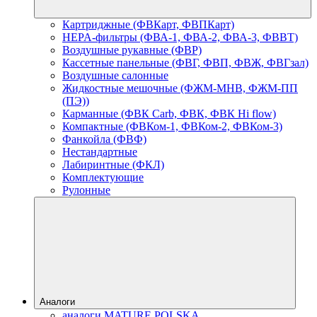
Картриджные (ФВКарт, ФВПКарт)
HEPA-фильтры (ФВА-1, ФВА-2, ФВА-3, ФВВТ)
Воздушные рукавные (ФВР)
Кассетные панельные (ФВГ, ФВП, ФВЖ, ФВГзал)
Воздушные салонные
Жидкостные мешочные (ФЖМ-МНВ, ФЖМ-ПП
(ПЭ))
Карманные (ФВК Carb, ФВК, ФВК Hi flow)
Компактные (ФВКом-1, ФВКом-2, ФВКом-3)
Фанкойла (ФВФ)
Нестандартные
Лабиринтные (ФКЛ)
Комплектующие
Рулонные
Аналоги
аналоги MATURE POLSKA