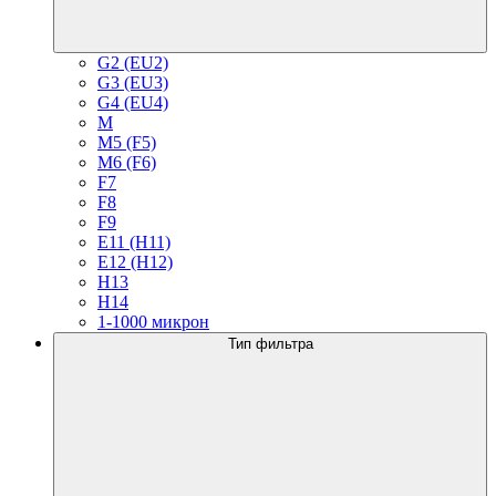
G2 (EU2)
G3 (EU3)
G4 (EU4)
M
M5 (F5)
M6 (F6)
F7
F8
F9
E11 (H11)
E12 (H12)
H13
H14
1-1000 микрон
Тип фильтра