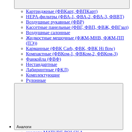
Картриджные (ФВКарт, ФВПКарт)
HEPA-фильтры (ФВА-1, ФВА-2, ФВА-3, ФВВТ)
Воздушные рукавные (ФВР)
Кассетные панельные (ФВГ, ФВП, ФВЖ, ФВГзал)
Воздушные салонные
Жидкостные мешочные (ФЖМ-МНВ, ФЖМ-ПП
(ПЭ))
Карманные (ФВК Carb, ФВК, ФВК Hi flow)
Компактные (ФВКом-1, ФВКом-2, ФВКом-3)
Фанкойла (ФВФ)
Нестандартные
Лабиринтные (ФКЛ)
Комплектующие
Рулонные
Аналоги