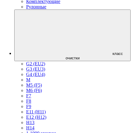
Комплектующие
Рулонные
класс
очистки
G2 (EU2)
G3 (EU3)
G4 (EU4)
M
M5 (F5)
M6 (F6)
F7
F8
F9
E11 (H11)
E12 (H12)
H13
H14