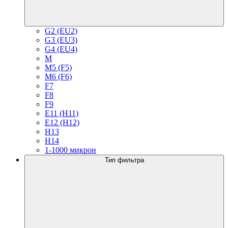
G2 (EU2)
G3 (EU3)
G4 (EU4)
M
M5 (F5)
M6 (F6)
F7
F8
F9
E11 (H11)
E12 (H12)
H13
H14
1-1000 микрон
Тип фильтра