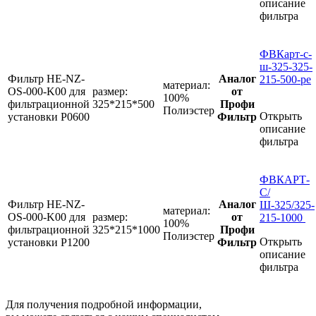
описание
фильтра
ФВКарт-с-
ш-325-325-
Фильтр HE-NZ-
Аналог
215-500-pe
материал:
OS-000-K00 для
размер:
от
100%
фильтрационной
325*215*500
Профи
Полиэстер
Открыть
установки P0600
Фильтр
описание
фильтра
ФВКАРТ-
С/
Фильтр HE-NZ-
Аналог
Ш-325/325-
материал:
OS-000-K00 для
размер:
от
215-1000
100%
фильтрационной
325*215*1000
Профи
Полиэстер
Открыть
установки P1200
Фильтр
описание
фильтра
Для получения подробной информации,